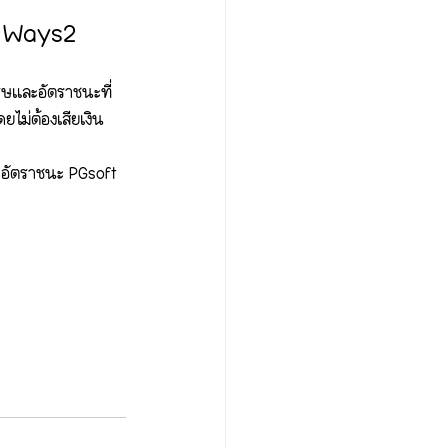
 Ways2
ศษและอัตราชนะที่
ไม่ต้องเสียเงิน
ับอัตราชนะ PGsoft 