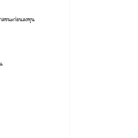
อกาสชนะก่อนลงทุน
่น