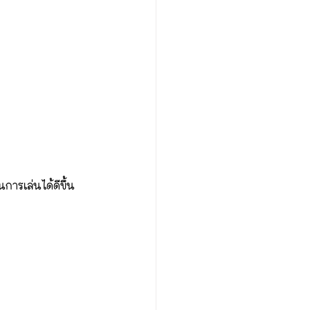
การเล่นได้ดีขึ้น 