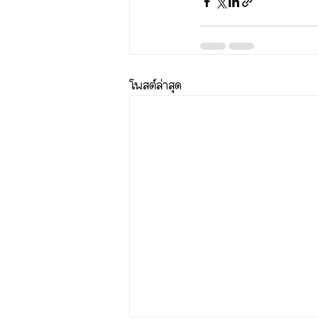
โพสต์ล่าสุด