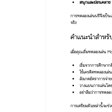
สนุกและผ่อนคลาย
การทดลองเล่นฟรีจึงเป็น
จริง
คำแนะนำสำหรับผ
เมื่อคุณเริ่มทดลองเล่น 
เริ่มจากการศึกษาก
ใช้เครดิตทดลองเล่นใ
สังเกตอัตราการจ่ายเ
วางแผนการเล่นโดย
อย่าลืมว่าการทดลองเ
การเตรียมตัวเหล่านี้จะช่