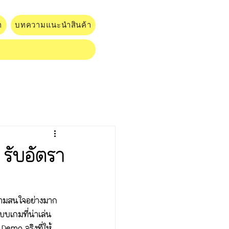
า
บทความแนะนำสินค้า
รับอัตรา
วามสนใจอย่างมาก
บบเกมที่น่าเล่น 
Demo จริงที่ให้