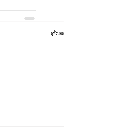
ดูทั้งหมด