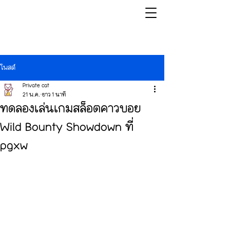
โพสต์
Private cat
21 พ.ค.
ยาว 1 นาที
ทดลองเล่นเกมสล็อตคาวบอย
Wild Bounty Showdown ที่
pgxw