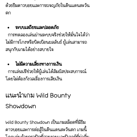
ด้วยธีมคาวบอยและการผจญภัยในดินแดนตะวัน
ตก
ระบบเสถียรและปลอดภัย
  การทดลองเล่นผ่านระบบจริงช่วยให้มั่นใจได้ว่า
ไม่มีการโกงหรือบิดเบือนผลลัพธ์ ผู้เล่นสามารถ
สนุกกับเกมได้อย่างสบายใจ
ไม่มีความเสี่ยงทางการเงิน
  การเล่นฟรีช่วยให้ผู้เล่นได้สัมผัสประสบการณ์
โดยไม่ต้องกังวลเรื่องการเสียเงิน
แนะนำเกม Wild Bounty 
Showdown
Wild Bounty Showdown เป็นเกมสล็อตที่มีธีม
คาวบอยและการต่อสู้ในดินแดนตะวันตก เกมนี้