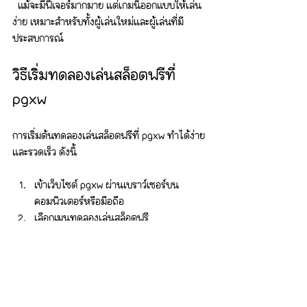
  แม้จะมีฟีเจอร์มากมาย แต่เกมนี้ออกแบบให้เล่น
ง่าย เหมาะสำหรับทั้งผู้เล่นใหม่และผู้เล่นที่มี
ประสบการณ์
วิธีเริ่มทดลองเล่นสล็อตฟรีที่ 
pgxw
การเริ่มต้นทดลองเล่นสล็อตฟรีที่ pgxw ทำได้ง่าย
และรวดเร็ว ดังนี้
เข้าเว็บไซต์ pgxw ผ่านเบราว์เซอร์บน
คอมพิวเตอร์หรือมือถือ  
เลือกเมนูทดลองเล่นสล็อตฟรี  
ค้นหาเกม Wild Bounty Showdown หรือเก
มอื่นๆ ที่สนใจ  
คลิกเริ่มเล่นโดยไม่ต้องสมัครสมาชิกหรือเติม
เงิน  
สนุกกับการทดลองเล่นและเรียนรู้ฟีเจอร์