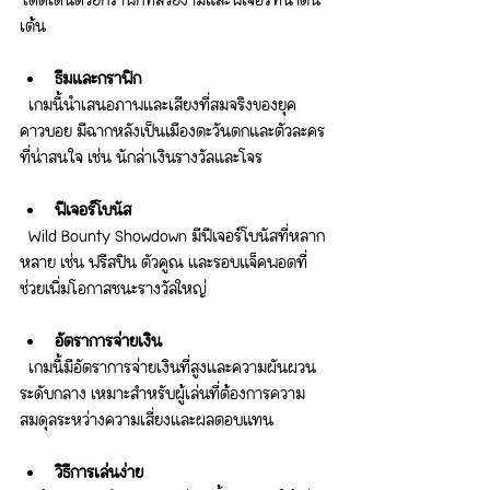
โดดเด่นด้วยกราฟิกที่สวยงามและฟีเจอร์ที่น่าตื่น
เต้น
ธีมและกราฟิก
  เกมนี้นำเสนอภาพและเสียงที่สมจริงของยุค
คาวบอย มีฉากหลังเป็นเมืองตะวันตกและตัวละคร
ที่น่าสนใจ เช่น นักล่าเงินรางวัลและโจร
ฟีเจอร์โบนัส
  Wild Bounty Showdown มีฟีเจอร์โบนัสที่หลาก
หลาย เช่น ฟรีสปิน ตัวคูณ และรอบแจ็คพอตที่
ช่วยเพิ่มโอกาสชนะรางวัลใหญ่
อัตราการจ่ายเงิน
  เกมนี้มีอัตราการจ่ายเงินที่สูงและความผันผวน
ระดับกลาง เหมาะสำหรับผู้เล่นที่ต้องการความ
สมดุลระหว่างความเสี่ยงและผลตอบแทน
วิธีการเล่นง่าย