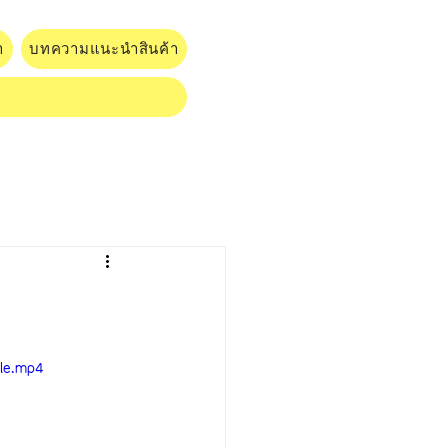
า
บทความแนะนำสินค้า
ile.mp4