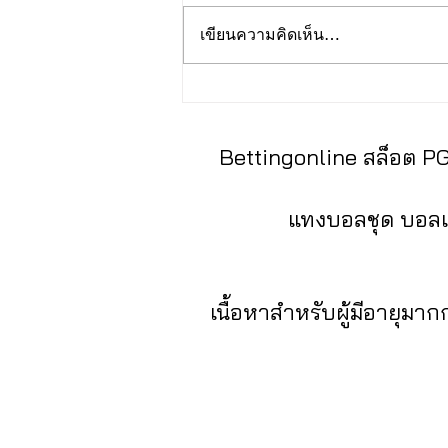
เขียนความคิดเห็น…
PGXW เว็บสล็อตใหม่ล่าสุด เข้าเล่น
ผ่าน LINE ทดลองเล่นได้ ระบบเชื่อ
ถือได้100%
Bettingonline สล็อต P
แทงบอลชุด บอลเ
เนื้อหาสำหรับผู้มีอายุมากกว