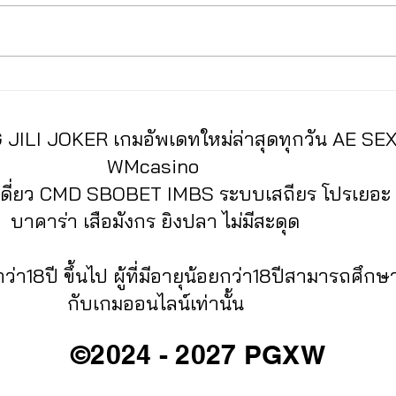
สาวถ้ำสล็อตเครดิตฟรี100000 เล่น
ดูบอล
ง่ายผ่านLINE ตลอด24ชม.
ง่ายๆ
G JILI JOKER เกมอัพเดทใหม่ล่าสุดทุกวัน AE S
WMcasino
ดี่ยว CMD SBOBET IMBS ระบบเสถียร โปรเยอะ เ
บาคาร่า เสือมังกร ยิงปลา ไม่มีสะดุด
่า18ปี ขึ้นไป ผู้ที่มีอายุน้อยกว่า18ปีสามารถศึกษาเพ
กับเกมออนไลน์เท่านั้น
©2024 - 2027 PGXW