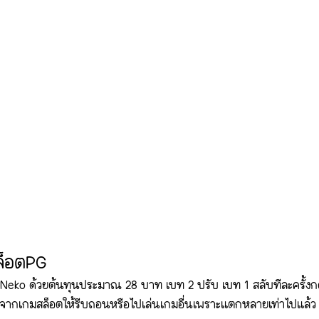
ล็อตPG
Neko ด้วยต้นทุนประมาณ 28 บาท เบท 2 ปรับ เบท 1 สลับทีละครั้งกดค
เท่าจากเกมสล็อตให้รีบถอนหรือไปเล่นเกมอื่นเพราะแตกหลายเท่าไปแล้ว