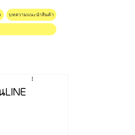
า
บทความแนะนำสินค้า
านLINE