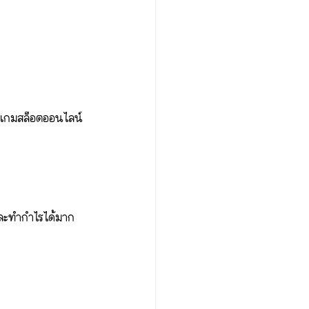
เล่นเกมสล็อตออนไลน์
และทำกำไรได้มาก