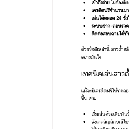
เข้าถึงง่าย
 ไม่ต้องติด
เครดิตฟรีจำนวนม
เล่นได้ตลอด 24 ชั่ว
ระบบฝาก-ถอนรวดเ
ติดต่อสอบถามได้ทั
ด้วยข้อดีเหล่านี้ สาวถ้ำส
อย่างมั่นใจ
เทคนิคเล่นสาวถ้
แม้จะมีเครดิตฟรีให้ทดล
ขึ้น เช่น
เริ่มเล่นด้วยเดิมพันข
สังเกตสัญลักษณ์โ