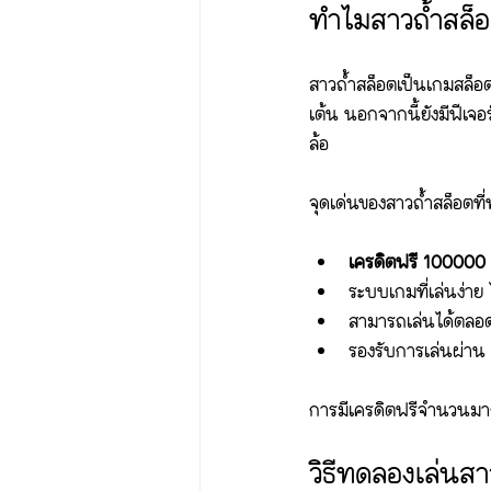
ทำไมสาวถ้ำสล็อ
สาวถ้ำสล็อตเป็นเกมสล็อตท
เต้น นอกจากนี้ยังมีฟีเจอ
ล้อ
จุดเด่นของสาวถ้ำสล็อตท
เครดิตฟรี 100000
ระบบเกมที่เล่นง่าย
สามารถเล่นได้ตลอด 
รองรับการเล่นผ่าน 
การมีเครดิตฟรีจำนวนมากช
วิธีทดลองเล่นส