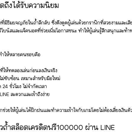
ตถึงได้รับความนิยม
ี่มีธีมผจญภัยในถ้ำลึกลับ ซึ่งดึงดูดผู้เล่นด้วยกราฟิกที่สวยงามและเสี
ร์โบนัสและแจ็คพอตที่ช่วยเพิ่มโอกาสชนะ ทำให้ผู้เล่นรู้สึกสนุกและท้าท
ี่ทำให้หลายคนชอบคือ
 ที่ให้ทดลองเล่นก่อนลงเงินจริง
 ไม่ซับซ้อน เหมาะสำหรับมือใหม่
24 ชั่วโมง ไม่จำกัดเวลา
LINE สะดวกและเข้าถึงง่าย
่วยให้ผู้เล่นได้ฝึกฝนและทำความเข้าใจกับเกมโดยไม่ต้องเสี่ยงเงินตั
าวถ้ำสล็อตเครดิตฟรี100000 ผ่าน LINE