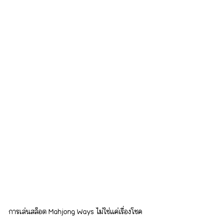
การเล่นสล็อต Mahjong Ways ไม่ใช่แค่เรื่องโชค