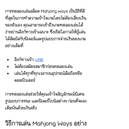
การทดลองเล่นสล็อต Mahjong Ways เป็นวิธีที่ดี
ที่สุดในการทำความเข้าใจเกมโดยไม่ต้องเสี่ยงเงิน
ของตัวเอง คุณสามารถเข้าถึงเกมทดลองเล่นได้
ง่ายผ่านลิงก์ทางเข้าเฉพาะ ซึ่งเปิดโอกาสให้ผู้เล่น
ได้สัมผัสกับฟีเจอร์และรูปแบบการจ่ายเงินของเกม
อย่างเต็มที่
ลิงก์ทางเข้า: 
LINK
ไม่ต้องสมัครสมาชิกก่อนทดลองเล่น
เล่นได้ทุกที่ทุกเวลาบนอุปกรณ์มือถือหรือ
คอมพิวเตอร์
การทดลองเล่นช่วยให้คุณเข้าใจสัญลักษณ์พิเศษ 
รูปแบบการชนะ และฟีเจอร์โบนัสต่างๆ ก่อนที่จะลง
เดิมพันด้วยเงินจริง
วิธีการเล่น Mahjong Ways อย่าง