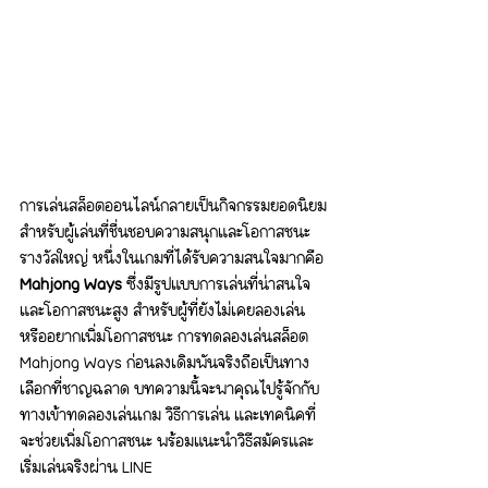
การเล่นสล็อตออนไลน์กลายเป็นกิจกรรมยอดนิยม
สำหรับผู้เล่นที่ชื่นชอบความสนุกและโอกาสชนะ
รางวัลใหญ่ หนึ่งในเกมที่ได้รับความสนใจมากคือ 
Mahjong Ways
 ซึ่งมีรูปแบบการเล่นที่น่าสนใจ
และโอกาสชนะสูง สำหรับผู้ที่ยังไม่เคยลองเล่น
หรืออยากเพิ่มโอกาสชนะ การทดลองเล่นสล็อต 
Mahjong Ways ก่อนลงเดิมพันจริงถือเป็นทาง
เลือกที่ชาญฉลาด บทความนี้จะพาคุณไปรู้จักกับ
ทางเข้าทดลองเล่นเกม วิธีการเล่น และเทคนิคที่
จะช่วยเพิ่มโอกาสชนะ พร้อมแนะนำวิธีสมัครและ
เริ่มเล่นจริงผ่าน LINE