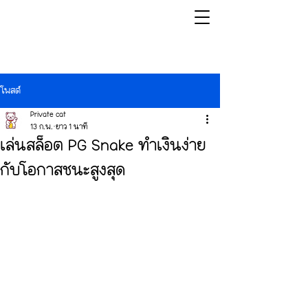
โพสต์
Private cat
13 ก.พ.
ยาว 1 นาที
เล่นสล็อต PG Snake ทำเงินง่าย
กับโอกาสชนะสูงสุด