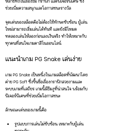
หลายทั้งในเรื่องธีม กราฟิก และฟีเจอร์พิเศษ ซึ่ง
ช่วยเพิ่มความสนุกและโอกาสชนะรางวัล
จุดเด่นของสล็อตคือไม่ต้องใช้ทักษะซับซ้อน ผู้เล่น
ใหม่สามารถเริ่มเล่นได้ทันที และยังมีโหมด
ทดลองเล่นให้ลองก่อนลงเงินจริง ทำให้เหมาะกับ
ทุกคนที่สนใจเกมคาสิโนออนไลน์
แนะนำเกม PG Snake เล่นง่าย
เกม PG Snake เป็นหนึ่งในเกมสล็อตที่พัฒนาโดย
ค่าย PG Soft ซึ่งขึ้นชื่อเรื่องกราฟิกสวยงามและ
ระบบเกมที่เสถียร เกมนี้มีธีมงูที่น่าสนใจ พร้อมกับ
ฟีเจอร์พิเศษที่ช่วยเพิ่มโอกาสชนะ
ลักษณะเด่นของเกมนี้คือ
รูปแบบการเล่นไม่ซับซ้อน เหมาะกับผู้เล่น