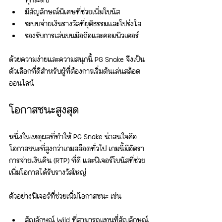
ทุกระดับ
มีสัญลักษณ์พิเศษที่ช่วยเพิ่มโบนัส
ระบบจ่ายเงินรางวัลที่ยุติธรรมและโปร่งใส
รองรับการเล่นบนมือถือและคอมพิวเตอร์
ด้วยความง่ายและความสนุกนี้ PG Snake จึงเป็น
ตัวเลือกที่ดีสำหรับผู้ที่ต้องการเริ่มต้นเล่นสล็อต
ออนไลน์
โอกาสชนะสูงสุด
หนึ่งในเหตุผลที่ทำให้ PG Snake น่าสนใจคือ
โอกาสชนะที่สูงกว่าเกมสล็อตทั่วไป เกมนี้มีอัตรา
การจ่ายเงินคืน (RTP) ที่ดี และฟีเจอร์โบนัสที่ช่วย
เพิ่มโอกาสได้รับรางวัลใหญ่
ตัวอย่างฟีเจอร์ที่ช่วยเพิ่มโอกาสชนะ เช่น
สัญลักษณ์ Wild ที่สามารถแทนที่สัญลักษณ์