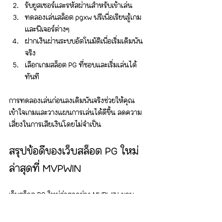
รับยูสเซอร์และรหัสผ่านสำหรับเข้าเล่น
ทดลองเล่นสล็อต pgxw ฟรีเพื่อเรียนรู้เกม
และฟีเจอร์ต่างๆ
ฝากเงินผ่านระบบอัตโนมัติเพื่อเริ่มเดิมพัน
จริง
เลือกเกมสล็อต PG ที่ชอบและเริ่มเล่นได้
ทันที
การทดลองเล่นก่อนลงเดิมพันจริงช่วยให้คุณ
เข้าใจเกมและวางแผนการเล่นได้ดีขึ้น ลดความ
เสี่ยงในการเสียเงินโดยไม่จำเป็น
สรุปข้อดีของเว็บสล็อต PG ใหม่
ล่าสุดที่ MVPWIN
เว็บสล็อต PG ใหม่ล่าสุดอย่าง MVPWIN มอบ
ประสบการณ์เล่นเกมที่ครบวงจรและตอบโจทย์ผู้
เล่นทุกคน ด้วยระบบทดลองเล่นสล็อต 