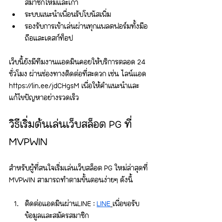
สมาชิกใหม่และเก่า
ระบบแนะนำเพื่อนรับโบนัสเพิ่ม
รองรับการเข้าเล่นผ่านทุกแพลตฟอร์มทั้งมือ
ถือและเดสก์ท็อป
เว็บนี้ยังมีทีมงานแอดมินคอยให้บริการตลอด 24 
ชั่วโมง ผ่านช่องทางติดต่อที่สะดวก เช่น ไลน์แอด 
https://lin.ee/jdCHgsM เพื่อให้คำแนะนำและ
แก้ไขปัญหาอย่างรวดเร็ว
วิธีเริ่มต้นเล่นเว็บสล็อต PG ที่ 
MVPWIN
สำหรับผู้ที่สนใจเริ่มเล่นเว็บสล็อต PG ใหม่ล่าสุดที่ 
MVPWIN สามารถทำตามขั้นตอนง่ายๆ ดังนี้
ติดต่อแอดมินผ่านLINE : 
LINE
เพื่อขอรับ
ข้อมูลและสมัครสมาชิก