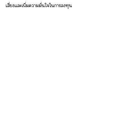
เสี่ยงและเพิ่มความมั่นใจในการลงทุน
ในปี 2569 นี้ การดูบอลฟรีออนไลน์มีตัวเลือกที่
หลากหลาย โดย 
ball67.com
 เหมาะสำหรับแฟน
บอลพรีเมียร์ลีกที่มีอินเทอร์เน็ตแรงและต้องการดู
บอลเกือบทุกคู่ ส่วน 
livexball.net
 เหมาะกับผู้ที่
ชอบดูบอลจากหลายลีกและต้องการลิงก์ดูบอล
หลายช่องทาง