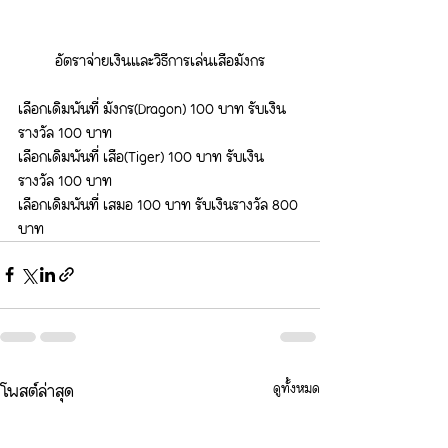
อัตราจ่ายเงินและวิธีการเล่นเสือมังกร
เลือกเดิมพันที่ มังกร(Dragon) 100 บาท รับเงิน
รางวัล 100 บาท
เลือกเดิมพันที่ เสือ(Tiger) 100 บาท รับเงิน
รางวัล 100 บาท
เลือกเดิมพันที่ เสมอ 100 บาท รับเงินรางวัล 800 
บาท
โพสต์ล่าสุด
ดูทั้งหมด