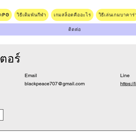
อตPG
วิธีเดิมพันกีฬา
เกมสล็อตคืออะไร
วิธีเล่นเกมบาคาร่
ติดต่อ
ตอร์
Email
Line
blackpeace707@gmail.com
https:/